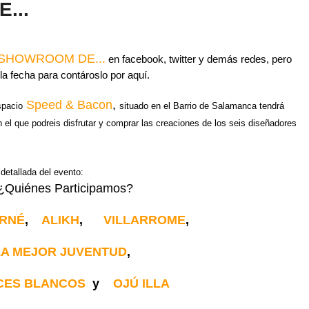
...
 SHOWROOM DE...
en facebook, twitter y demás redes, pero
a fecha para contároslo por aquí.
Speed & Bacon
,
spacio
situado en el Barrio de Salamanca tendrá
n el que podreis disfrutar y comprar las creaciones de los seis diseñadores
detallada del evento:
¿Quiénes Participamos?
ORNÉ
,
ALIKH
,
VILLARROME
,
LA MEJOR JUVENTUD
,
CES BLANCOS
y
OJÚ ILLA