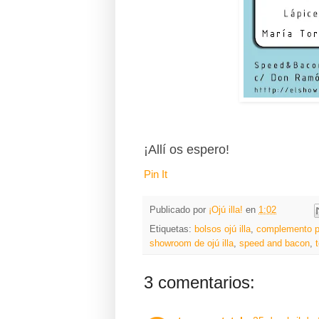
¡Allí os espero!
Pin It
Publicado por
¡Ojú illa!
en
1:02
Etiquetas:
bolsos ojú illa
,
complemento pa
showroom de ojú illa
,
speed and bacon
,
3 comentarios: