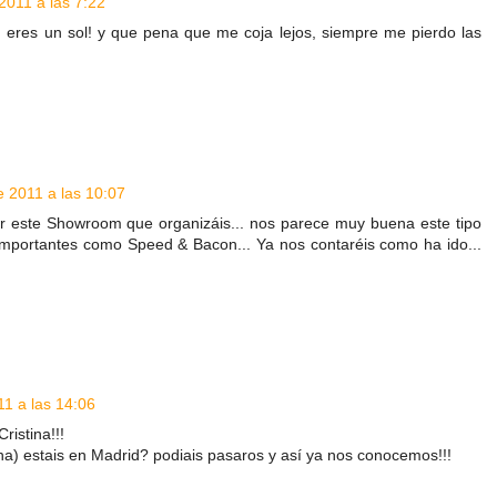
 2011 a las 7:22
, eres un sol! y que pena que me coja lejos, siempre me pierdo las
e 2011 a las 10:07
r este Showroom que organizáis... nos parece muy buena este tipo
 importantes como Speed & Bacon... Ya nos contaréis como ha ido...
11 a las 14:06
ristina!!!
ina) estais en Madrid? podiais pasaros y así ya nos conocemos!!!