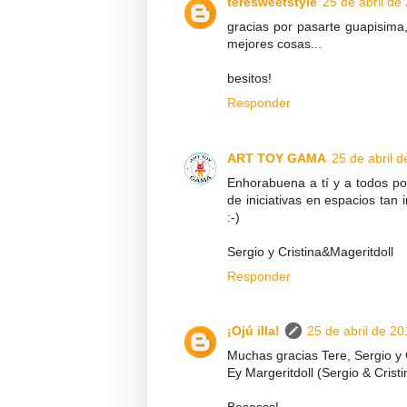
teresweetstyle
25 de abril de
gracias por pasarte guapisima
mejores cosas...
besitos!
Responder
ART TOY GAMA
25 de abril d
Enhorabuena a tí y a todos po
de iniciativas en espacios tan
:-)
Sergio y Cristina&Mageritdoll
Responder
¡Ojú illa!
25 de abril de 20
Muchas gracias Tere, Sergio y C
Ey Margeritdoll (Sergio & Crist